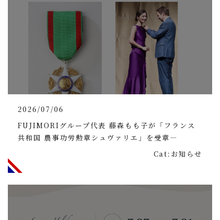
2026/07/06
FUJIMORIグループ代表 藤森もも子が「フランス
共和国 農事功労勲章シュヴァリエ」を受章―
Cat:お知らせ